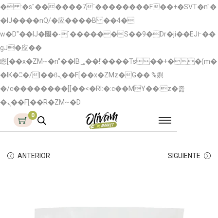
� :�s"������7`��������F��+�SVT�n"�
�IJ����nQ/�应����B ��4�
w�D"��IJ�׭�-`������S��9�Dr�ji��EJ߅��
gJ�应��
矁[��x�ZM~�n"��IB؃��!'����Тѕ��+��(m�
�IK�ʭ�/|��ϐܢ��F[��x�ZMz�G�� %嬩
�/c��������[[��<�RI:�:c��MΎ��:z�졾
�ܢ��F[��R�ZM~�D
0
ANTERIOR
SIGUIENTE