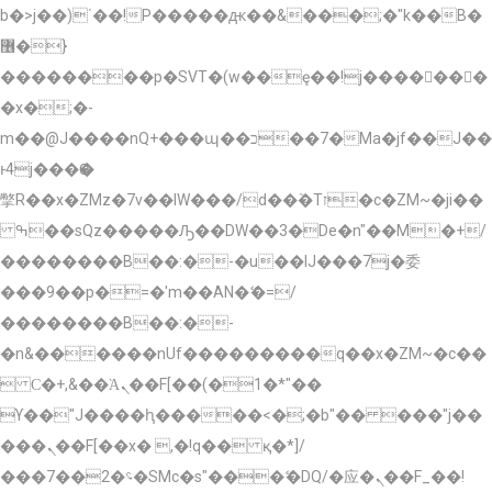
b�>j��)΄��!P�����ԫ��&���;�"k��B�
޶�}
��������p�SVT�(w��ę��!j�������
�x�;�-
m��@J����nQ+���պ��כ��7�Ma�jf��J��
ͱ4j���Ѳ�
撆R��x�ZMz�7v��IW���/d��ٞ�Тז�c�ZM~�ji��
ߒ��sQz�����Ԡ��DW��3�De�n"��M�+/
��������B��:�-�u��IJ���7j�委
���9��p�=�'m��AN�ޭ�=/
��������B��:�-
�n&������nUf���������q��x�ZM~�
c��
 Ϲ�+,&��Ὰܢ��F[��(�1�*"��
ϒ��"J����ԧ�����<�;�b"�� ���"j��
���ܢ��F[��x� ,�!q�� қ�*]/
���؝�2��7�SMc�s"���ޭ�DQ/�应�ܢ��F_��!