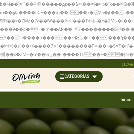
b�>j��)΄��!P�����ԫ��&���;�"k��B�޶�}��������p�SVT�(w��ę��!j��������x�;�-
m��@J����nQ+���պ��כ��7�Ma�jf��J��ͱ4j���Ѳ�
撆R��x�ZMz�7v��IW���/d��ٞ�Тז�c�ZM~�ji�� ߒ��sQz�����Ԡ��DW��3�De�n"��M�+/��������B��:�-�u��IJ���7j�委
���9��p�=�'m��AN�ޭ�=/��������B��
ϒ��"J����ԧ�����<�;�b"�� ���"j�����ܢ��F[��x� ,�!q�� қ�*]/���؝�2��7�SMc�s"���ޭ�DQ/�应�
� :�s"������7`��������F��+�SVT�n"��IJ����nQ/�应����B ��4
¡De
CATEGORÍAS
Inicio