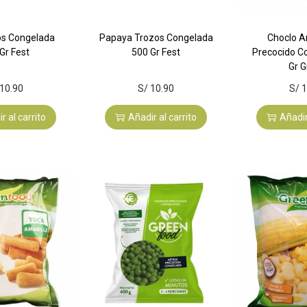
os Congelada
Papaya Trozos Congelada
Choclo 
Gr Fest
500 Gr Fest
Precocido C
Gr 
10.90
S/
10.90
S/
1
r al carrito
Añadir al carrito
Añadir