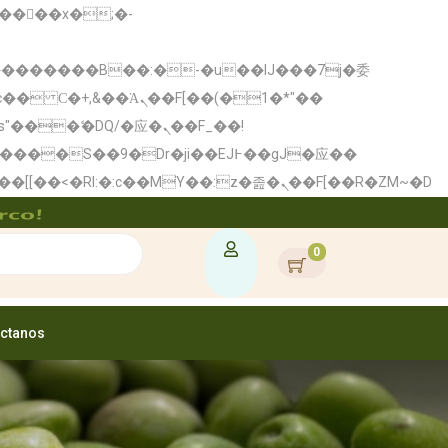
�� Ϲ�+,&��Ὰܢ��F[��(�1�*"��
矁[��x�ZM~�n"��IB؃��!'����Тѕ��+��(m��IK�ʭ�/|��ϐܢ��F[��x�ZMz�G�� %嬩�/c��������[[��<�RI:�:c��MΎ��:z�졾�ܢ��F[��R�ZM~�D
rco!
0
ctanos