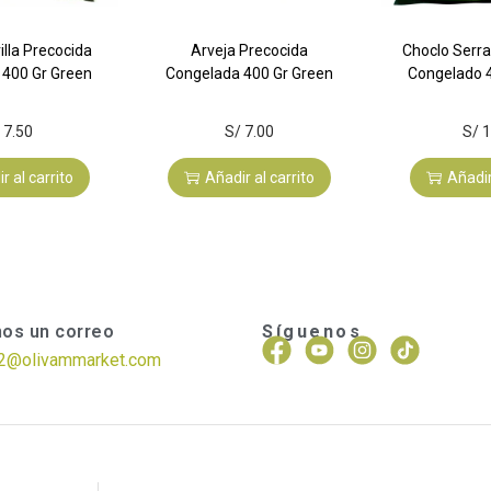
lla Precocida
Arveja Precocida
Choclo Serr
 400 Gr Green
Congelada 400 Gr Green
Congelado 
7.50
S/
7.00
S/
1
r al carrito
Añadir al carrito
Añadir
Síguenos
nos un correo
2@olivammarket.com