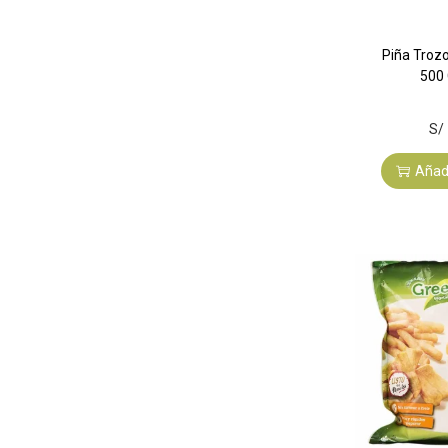
Piña Troz
500 
S/
Añadi