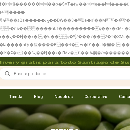
:�-�n&������nUf���������q��x�ZM~�
c
ܢ��F_��!
� w�D"��IJ�׭�-`������S��9�Dr�ji��EJ߅��gJ�应��
livery gratis para todo Santiago de Su
Tienda
Blog
Nosotros
Corporativo
Contá