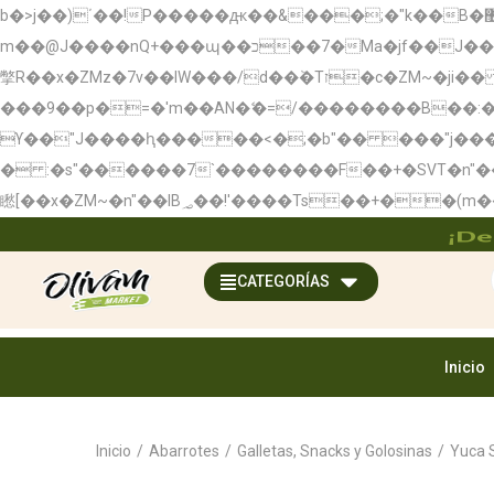
b�>j��)΄��!P�����ԫ��&���;�"k��B�޶�}��������p�SVT�(w��ę��!j��������x�;�-
m��@J����nQ+���պ��כ��7�Ma�jf��J��ͱ4j���Ѳ�
撆R��x�ZMz�7v��IW���/d��ٞ�Тז�c�ZM~�ji�� ߒ��sQz�����Ԡ��DW��3�De�n"��M�+/��������B��:�-�u��IJ���7j�委
���9��p�=�'m��AN�ޭ�=/��������B��
ϒ��"J����ԧ�����<�;�b"�� ���"j�����ܢ��F[��x� ,�!q�� қ�*]/���؝�2��7�SMc�s"���ޭ�DQ/�应�
� :�s"������7`��������F��+�SVT�n"��IJ����nQ/�应����B ��4
¡De
CATEGORÍAS
Inicio
Inicio
/
Abarrotes
/
Galletas, Snacks y Golosinas
/
Yuca S