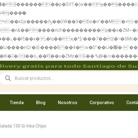
:�-�n&������nUf���������q��x�ZM~�
c
ܢ��F_��!
� w�D"��IJ�׭�-`������S��9�Dr�ji��EJ߅��gJ�应��
livery gratis para todo Santiago de Su
Tienda
Blog
Nosotros
Corporativo
Contá
alada 130 Gr Inka Chips