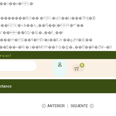
�� Ϲ�+,&��Ὰܢ��F[��(�1�*"��
矁[��x�ZM~�n"��IB؃��!'����Тѕ��+��(m��IK�ʭ�/|��ϐܢ��F[��x�ZMz�G�� %嬩�/c��������[[��<�RI:�:c��MΎ��:z�졾�ܢ��F[��R�ZM~�D
rco!
0
ctanos
ANTERIOR
SIGUIENTE