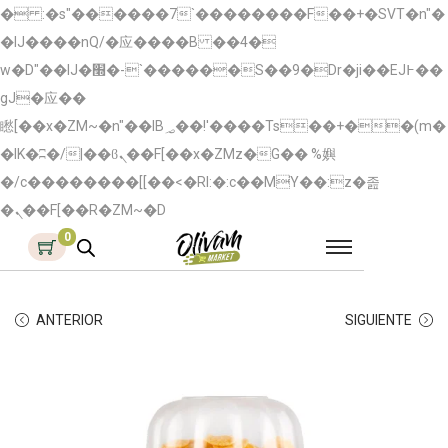
� :�s"������7`��������F��+�SVT�n"�
�IJ����nQ/�应����B ��4�
w�D"��IJ�׭�-`������S��9�Dr�ji��EJ߅��
gJ�应��
矁[��x�ZM~�n"��IB؃��!'����Тѕ��+��(m�
�IK�ʭ�/|��ϐܢ��F[��x�ZMz�G�� %嬩
�/c��������[[��<�RI:�:c��MΎ��:z�졾
�ܢ��F[��R�ZM~�D
0
ANTERIOR
SIGUIENTE