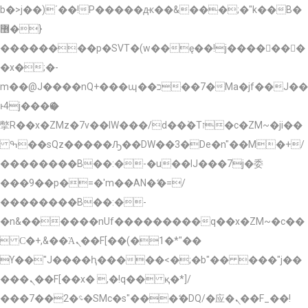
b�>j��)΄��!P�����ԫ��&���;�"k��B�
޶�}
��������p�SVT�(w��ę��!j�������
�x�;�-
m��@J����nQ+���պ��כ��7�Ma�jf��J��
ͱ4j���Ѳ�
撆R��x�ZMz�7v��IW���/d��ٞ�Тז�c�ZM~�ji��
ߒ��sQz�����Ԡ��DW��3�De�n"��M�+/
��������B��:�-�u��IJ���7j�委
���9��p�=�'m��AN�ޭ�=/
��������B��:�-
�n&������nUf���������q��x�ZM~�
c��
 Ϲ�+,&��Ὰܢ��F[��(�1�*"��
ϒ��"J����ԧ�����<�;�b"�� ���"j��
���ܢ��F[��x� ,�!q�� қ�*]/
���؝�2��7�SMc�s"���ޭ�DQ/�应�ܢ��F_��!