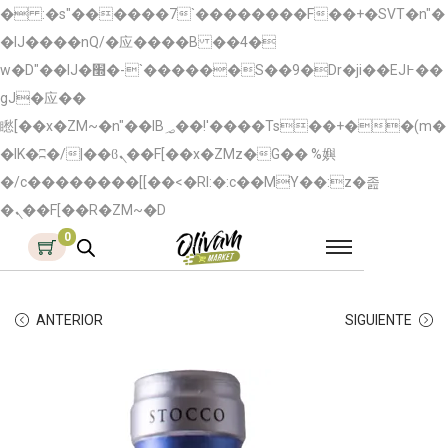
� :�s"������7`��������F��+�SVT�n"�
�IJ����nQ/�应����B ��4�
w�D"��IJ�׭�-`������S��9�Dr�ji��EJ߅��
gJ�应��
矁[��x�ZM~�n"��IB؃��!'����Тѕ��+��(m�
�IK�ʭ�/|��ϐܢ��F[��x�ZMz�G�� %嬩
�/c��������[[��<�RI:�:c��MΎ��:z�졾
�ܢ��F[��R�ZM~�D
0
ANTERIOR
SIGUIENTE