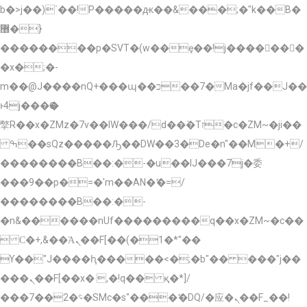
b�>j��)΄��!P�����ԫ��&���;�"k��B�
޶�}
��������p�SVT�(w��ę��!j�������
�x�;�-
m��@J����nQ+���պ��כ��7�Ma�jf��J��
ͱ4j���Ѳ�
撆R��x�ZMz�7v��IW���/d��ٞ�Тז�c�ZM~�ji��
ߒ��sQz�����Ԡ��DW��3�De�n"��M�+/
��������B��:�-�u��IJ���7j�委
���9��p�=�'m��AN�ޭ�=/
��������B��:�-
�n&������nUf���������q��x�ZM~�
c��
 Ϲ�+,&��Ὰܢ��F[��(�1�*"��
ϒ��"J����ԧ�����<�;�b"�� ���"j��
���ܢ��F[��x� ,�!q�� қ�*]/
���؝�2��7�SMc�s"���ޭ�DQ/�应�ܢ��F_��!