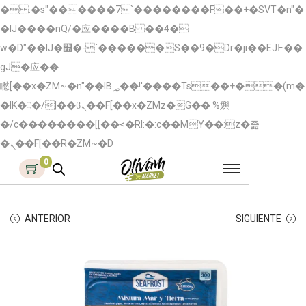
� :�s"������7`��������F��+�SVT�n"�
�IJ����nQ/�应����B ��4�
w�D"��IJ�׭�-`������S��9�Dr�ji��EJ߅��
gJ�应��
矁[��x�ZM~�n"��IB؃��!'����Тѕ��+��(m�
�IK�ʭ�/|��ϐܢ��F[��x�ZMz�G�� %嬩
�/c��������[[��<�RI:�:c��MΎ��:z�졾
�ܢ��F[��R�ZM~�D
0
ANTERIOR
SIGUIENTE