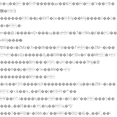
b�>j��)΄��!P�����ԫ��&���;�"k��B�
޶�}
��������p�SVT�(w��ę��!j�������
�x�;�-
m��@J����nQ+���պ��כ��7�Ma�jf��J��
ͱ4j���Ѳ�
撆R��x�ZMz�7v��IW���/d��ٞ�Тז�c�ZM~�ji��
ߒ��sQz�����Ԡ��DW��3�De�n"��M�+/
��������B��:�-�u��IJ���7j�委
���9��p�=�'m��AN�ޭ�=/
��������B��:�-
�n&������nUf���������q��x�ZM~�
c��
 Ϲ�+,&��Ὰܢ��F[��(�1�*"��
ϒ��"J����ԧ�����<�;�b"�� ���"j��
���ܢ��F[��x� ,�!q�� қ�*]/
���؝�2��7�SMc�s"���ޭ�DQ/�应�ܢ��F_��!