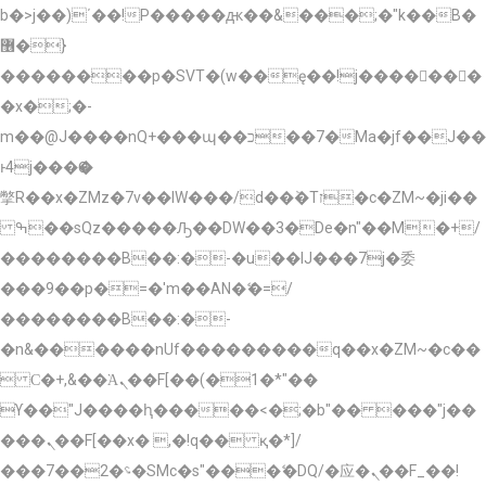
b�>j��)΄��!P�����ԫ��&���;�"k��B�
޶�}
��������p�SVT�(w��ę��!j�������
�x�;�-
m��@J����nQ+���պ��כ��7�Ma�jf��J��
ͱ4j���Ѳ�
撆R��x�ZMz�7v��IW���/d��ٞ�Тז�c�ZM~�ji��
ߒ��sQz�����Ԡ��DW��3�De�n"��M�+/
��������B��:�-�u��IJ���7j�委
���9��p�=�'m��AN�ޭ�=/
��������B��:�-
�n&������nUf���������q��x�ZM~�
c��
 Ϲ�+,&��Ὰܢ��F[��(�1�*"��
ϒ��"J����ԧ�����<�;�b"�� ���"j��
���ܢ��F[��x� ,�!q�� қ�*]/
���؝�2��7�SMc�s"���ޭ�DQ/�应�ܢ��F_��!