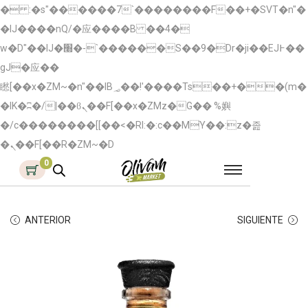
� :�s"������7`��������F��+�SVT�n"�
�IJ����nQ/�应����B ��4�
w�D"��IJ�׭�-`������S��9�Dr�ji��EJ߅��
gJ�应��
矁[��x�ZM~�n"��IB؃��!'����Тѕ��+��(m�
�IK�ʭ�/|��ϐܢ��F[��x�ZMz�G�� %嬩
�/c��������[[��<�RI:�:c��MΎ��:z�졾
�ܢ��F[��R�ZM~�D
0
ANTERIOR
SIGUIENTE