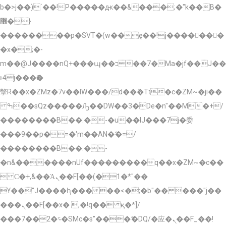
b�>j��)΄��!P�����ԫ��&���;�"k��B�
޶�}
��������p�SVT�(w��ę��!j�������
�x�;�-
m��@J����nQ+���պ��כ��7�Ma�jf��J��
ͱ4j���Ѳ�
撆R��x�ZMz�7v��IW���/d��ٞ�Тז�c�ZM~�ji��
ߒ��sQz�����Ԡ��DW��3�De�n"��M�+/
��������B��:�-�u��IJ���7j�委
���9��p�=�'m��AN�ޭ�=/
��������B��:�-
�n&������nUf���������q��x�ZM~�
c��
 Ϲ�+,&��Ὰܢ��F[��(�1�*"��
ϒ��"J����ԧ�����<�;�b"�� ���"j��
���ܢ��F[��x� ,�!q�� қ�*]/
���؝�2��7�SMc�s"���ޭ�DQ/�应�ܢ��F_��!