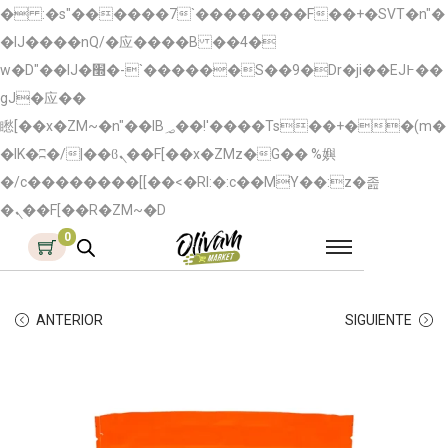
� :�s"������7`��������F��+�SVT�n"�
�IJ����nQ/�应����B ��4�
w�D"��IJ�׭�-`������S��9�Dr�ji��EJ߅��
gJ�应��
矁[��x�ZM~�n"��IB؃��!'����Тѕ��+��(m�
�IK�ʭ�/|��ϐܢ��F[��x�ZMz�G�� %嬩
�/c��������[[��<�RI:�:c��MΎ��:z�졾
�ܢ��F[��R�ZM~�D
0
ANTERIOR
SIGUIENTE