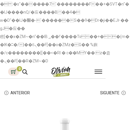
� :�s"������7`��������F��+�SVT�n"�
�IJ����nQ/�应����B ��4�
w�D"��IJ�׭�-`������S��9�Dr�ji��EJ߅��
gJ�应��
矁[��x�ZM~�n"��IB؃��!'����Тѕ��+��(m�
�IK�ʭ�/|��ϐܢ��F[��x�ZMz�G�� %嬩
�/c��������[[��<�RI:�:c��MΎ��:z�졾
�ܢ��F[��R�ZM~�D
0
ANTERIOR
SIGUIENTE