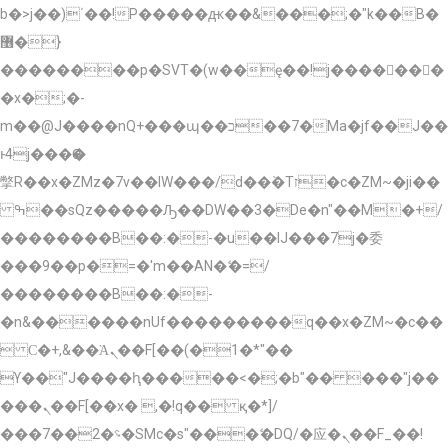
b�>j��)΄��!P�����ԫ��&���;�"k��B�
޶�}
��������p�SVT�(w��ę��!j�������
�x�;�-
m��@J����nQ+���պ��כ��7�Ma�jf��J��
ͱ4j���Ѳ�
撆R��x�ZMz�7v��IW���/d��ٞ�Тז�c�ZM~�ji��
ߒ��sQz�����Ԡ��DW��3�De�n"��M�+/
��������B��:�-�u��IJ���7j�委
���9��p�=�'m��AN�ޭ�=/
��������B��:�-
�n&������nUf���������q��x�ZM~�
c��
 Ϲ�+,&��Ὰܢ��F[��(�1�*"��
ϒ��"J����ԧ�����<�;�b"�� ���"j��
���ܢ��F[��x� ,�!q�� қ�*]/
���؝�2��7�SMc�s"���ޭ�DQ/�应�ܢ��F_��!