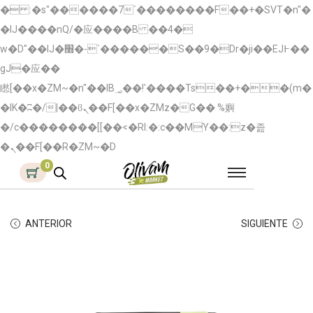
� :�s"������7`��������F��+�SVT�n"�
�IJ����nQ/�应����B ��4�
w�D"��IJ�׭�-`������S��9�Dr�ji��EJ߅��
gJ�应��
矁[��x�ZM~�n"��IB؃��!'����Тѕ��+��(m�
�IK�ʭ�/|��ϐܢ��F[��x�ZMz�G�� %嬩
�/c��������[[��<�RI:�:c��MΎ��:z�졾
�ܢ��F[��R�ZM~�D
0
ANTERIOR
SIGUIENTE