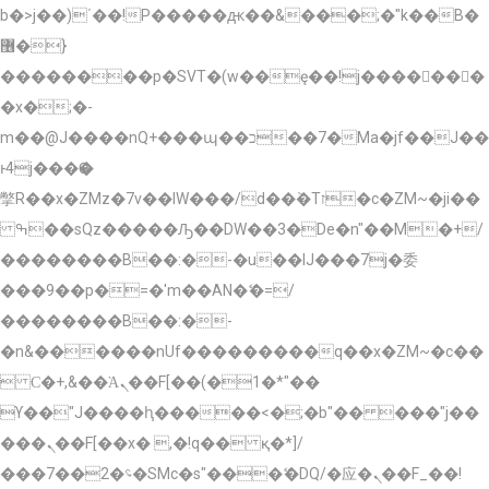
b�>j��)΄��!P�����ԫ��&���;�"k��B�
޶�}
��������p�SVT�(w��ę��!j�������
�x�;�-
m��@J����nQ+���պ��כ��7�Ma�jf��J��
ͱ4j���Ѳ�
撆R��x�ZMz�7v��IW���/d��ٞ�Тז�c�ZM~�ji��
ߒ��sQz�����Ԡ��DW��3�De�n"��M�+/
��������B��:�-�u��IJ���7j�委
���9��p�=�'m��AN�ޭ�=/
��������B��:�-
�n&������nUf���������q��x�ZM~�
c��
 Ϲ�+,&��Ὰܢ��F[��(�1�*"��
ϒ��"J����ԧ�����<�;�b"�� ���"j��
���ܢ��F[��x� ,�!q�� қ�*]/
���؝�2��7�SMc�s"���ޭ�DQ/�应�ܢ��F_��!