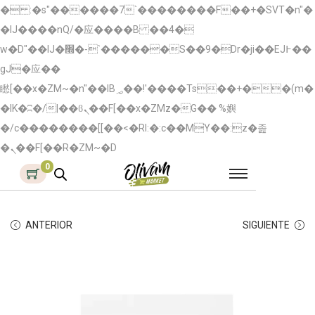
� :�s"������7`��������F��+�SVT�n"�
�IJ����nQ/�应����B ��4�
w�D"��IJ�׭�-`������S��9�Dr�ji��EJ߅��
gJ�应��
矁[��x�ZM~�n"��IB؃��!'����Тѕ��+��(m�
�IK�ʭ�/|��ϐܢ��F[��x�ZMz�G�� %嬩
�/c��������[[��<�RI:�:c��MΎ��:z�졾
�ܢ��F[��R�ZM~�D
0
ANTERIOR
SIGUIENTE