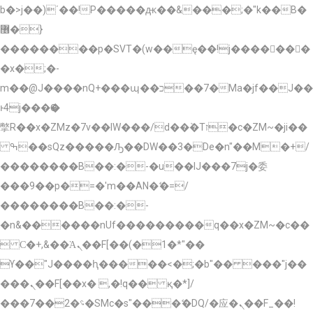
b�>j��)΄��!P�����ԫ��&���;�"k��B�
޶�}
��������p�SVT�(w��ę��!j�������
�x�;�-
m��@J����nQ+���պ��כ��7�Ma�jf��J��
ͱ4j���Ѳ�
撆R��x�ZMz�7v��IW���/d��ٞ�Тז�c�ZM~�ji��
ߒ��sQz�����Ԡ��DW��3�De�n"��M�+/
��������B��:�-�u��IJ���7j�委
���9��p�=�'m��AN�ޭ�=/
��������B��:�-
�n&������nUf���������q��x�ZM~�
c��
 Ϲ�+,&��Ὰܢ��F[��(�1�*"��
ϒ��"J����ԧ�����<�;�b"�� ���"j��
���ܢ��F[��x� ,�!q�� қ�*]/
���؝�2��7�SMc�s"���ޭ�DQ/�应�ܢ��F_��!