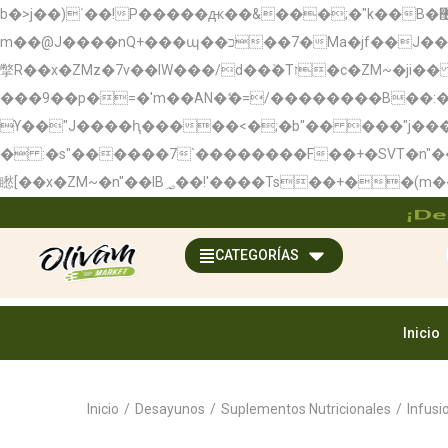
b�>j��)΄��!P�����ԫ��&���;�"k��B�޶�}��������p�SVT�(w��ę��!j��������x�;�-
m��@J����nQ+���պ��כ��7�Ma�jf��J��ͱ4j���Ѳ�
撆R��x�ZMz�7v��IW���/d��ٞ�Тז�c�ZM~�ji�� ߒ��sQz�����Ԡ��DW��3�De�n"��M�+/��������B��:�-�u��IJ���7j�委
���9��p�=�'m��AN�ޭ�=/��������B��
ϒ��"J����ԧ�����<�;�b"�� ���"j�����ܢ��F[��x� ,�!q�� қ�*]/���؝�2��7�SMc�s"���ޭ�DQ/�应�
� :�s"������7`��������F��+�SVT�n"��IJ����nQ/�应����B ��4
¡De
CATEGORÍAS
Inicio
Inicio
/
Desayunos
/
Suplementos Nutricionales
/
Infusi