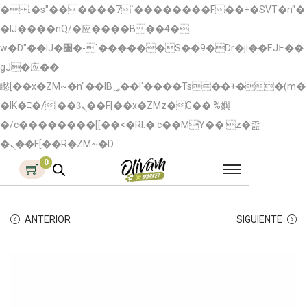
� :�s"������7`��������F��+�SVT�n"�
�IJ����nQ/�应����B ��4�
w�D"��IJ�׭�-`������S��9�Dr�ji��EJ߅��
gJ�应��
矁[��x�ZM~�n"��IB؃��!'����Тѕ��+��(m�
�IK�ʭ�/|��ϐܢ��F[��x�ZMz�G�� %嬩
�/c��������[[��<�RI:�:c��MΎ��:z�졾
�ܢ��F[��R�ZM~�D
0
ANTERIOR
SIGUIENTE