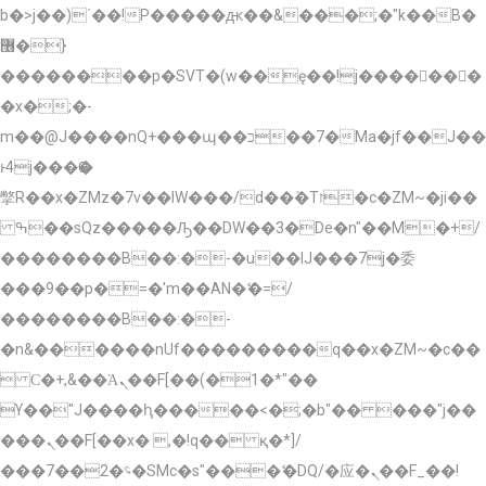
b�>j��)΄��!P�����ԫ��&���;�"k��B�
޶�}
��������p�SVT�(w��ę��!j�������
�x�;�-
m��@J����nQ+���պ��כ��7�Ma�jf��J��
ͱ4j���Ѳ�
撆R��x�ZMz�7v��IW���/d��ٞ�Тז�c�ZM~�ji��
ߒ��sQz�����Ԡ��DW��3�De�n"��M�+/
��������B��:�-�u��IJ���7j�委
���9��p�=�'m��AN�ޭ�=/
��������B��:�-
�n&������nUf���������q��x�ZM~�
c��
 Ϲ�+,&��Ὰܢ��F[��(�1�*"��
ϒ��"J����ԧ�����<�;�b"�� ���"j��
���ܢ��F[��x� ,�!q�� қ�*]/
���؝�2��7�SMc�s"���ޭ�DQ/�应�ܢ��F_��!