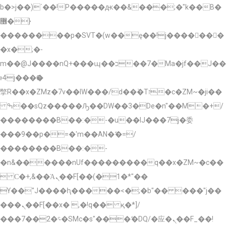
b�>j��)΄��!P�����ԫ��&���;�"k��B�
޶�}
��������p�SVT�(w��ę��!j�������
�x�;�-
m��@J����nQ+���պ��כ��7�Ma�jf��J��
ͱ4j���Ѳ�
撆R��x�ZMz�7v��IW���/d��ٞ�Тז�c�ZM~�ji��
ߒ��sQz�����Ԡ��DW��3�De�n"��M�+/
��������B��:�-�u��IJ���7j�委
���9��p�=�'m��AN�ޭ�=/
��������B��:�-
�n&������nUf���������q��x�ZM~�
c��
 Ϲ�+,&��Ὰܢ��F[��(�1�*"��
ϒ��"J����ԧ�����<�;�b"�� ���"j��
���ܢ��F[��x� ,�!q�� қ�*]/
���؝�2��7�SMc�s"���ޭ�DQ/�应�ܢ��F_��!