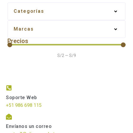
Categorías
Marcas
Precios
S/
2
—
S/
9
Soporte Web
+51 986 698 115
Envíanos un correo