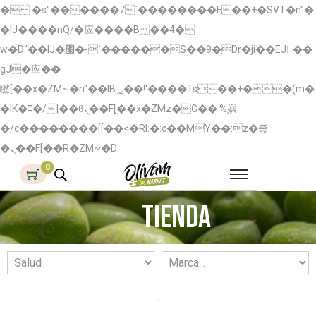
� :�s"������7`��������F��+�SVT�n"�
�IJ����nQ/�应����B ��4�
w�D"��IJ�׭�-`������S��9�Dr�ji��EJ߅��
gJ�应��
矁[��x�ZM~�n"��IB؃��!'����Тѕ��+��(m�
�IK�ʭ�/|��ϐܢ��F[��x�ZMz�G�� %嬩
�/c��������[[��<�RI:�:c��MΎ��:z�졾
�ܢ��F[��R�ZM~�D
0
Tienda