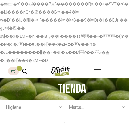
� :�s"������7`��������F��+�SVT�n"�
�IJ����nQ/�应����B ��4�
w�D"��IJ�׭�-`������S��9�Dr�ji��EJ߅��
gJ�应��
矁[��x�ZM~�n"��IB؃��!'����Тѕ��+��(m�
�IK�ʭ�/|��ϐܢ��F[��x�ZMz�G�� %嬩
�/c��������[[��<�RI:�:c��MΎ��:z�졾
�ܢ��F[��R�ZM~�D
0
Tienda