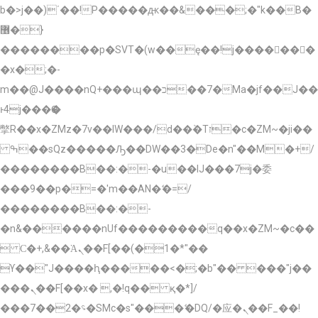
b�>j��)΄��!P�����ԫ��&���;�"k��B�
޶�}
��������p�SVT�(w��ę��!j�������
�x�;�-
m��@J����nQ+���պ��כ��7�Ma�jf��J��
ͱ4j���Ѳ�
撆R��x�ZMz�7v��IW���/d��ٞ�Тז�c�ZM~�ji��
ߒ��sQz�����Ԡ��DW��3�De�n"��M�+/
��������B��:�-�u��IJ���7j�委
���9��p�=�'m��AN�ޭ�=/
��������B��:�-
�n&������nUf���������q��x�ZM~�
c��
 Ϲ�+,&��Ὰܢ��F[��(�1�*"��
ϒ��"J����ԧ�����<�;�b"�� ���"j��
���ܢ��F[��x� ,�!q�� қ�*]/
���؝�2��7�SMc�s"���ޭ�DQ/�应�ܢ��F_��!