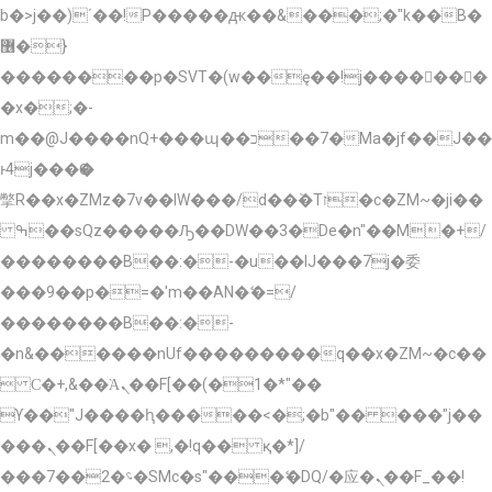
b�>j��)΄��!P�����ԫ��&���;�"k��B�
޶�}
��������p�SVT�(w��ę��!j�������
�x�;�-
m��@J����nQ+���պ��כ��7�Ma�jf��J��
ͱ4j���Ѳ�
撆R��x�ZMz�7v��IW���/d��ٞ�Тז�c�ZM~�ji��
ߒ��sQz�����Ԡ��DW��3�De�n"��M�+/
��������B��:�-�u��IJ���7j�委
���9��p�=�'m��AN�ޭ�=/
��������B��:�-
�n&������nUf���������q��x�ZM~�
c��
 Ϲ�+,&��Ὰܢ��F[��(�1�*"��
ϒ��"J����ԧ�����<�;�b"�� ���"j��
���ܢ��F[��x� ,�!q�� қ�*]/
���؝�2��7�SMc�s"���ޭ�DQ/�应�ܢ��F_��!