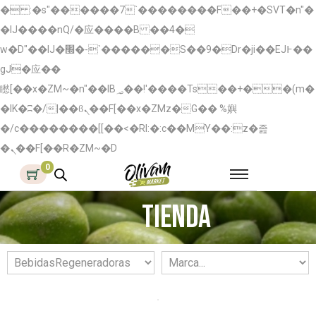
� :�s"������7`��������F��+�SVT�n"�
�IJ����nQ/�应����B ��4�
w�D"��IJ�׭�-`������S��9�Dr�ji��EJ߅��
gJ�应��
矁[��x�ZM~�n"��IB؃��!'����Тѕ��+��(m�
�IK�ʭ�/|��ϐܢ��F[��x�ZMz�G�� %嬩
�/c��������[[��<�RI:�:c��MΎ��:z�졾
�ܢ��F[��R�ZM~�D
0
Tienda