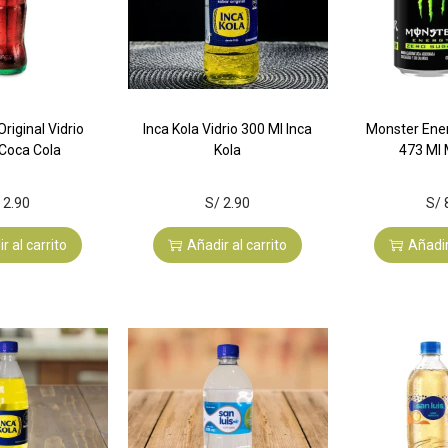
riginal Vidrio
Inca Kola Vidrio 300 Ml Inca
Monster Ene
 Coca Cola
Kola
473 Ml
2.90
S/
2.90
S/
r al carrito
Añadir al carrito
Añadir