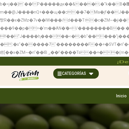
b�>j��)΄��!P�����ԫ��&���;�"k��B�޶�}��������p�SVT�(w��ę��!j��������x�;�-
m��@J����nQ+���պ��כ��7�Ma�jf��J��ͱ4j���Ѳ�
撆R��x�ZMz�7v��IW���/d��ٞ�Тז�c�ZM~�ji�� ߒ��sQz�����Ԡ��DW��3�De�n"��M�+/��������B��:�-�u��IJ���7j�委
���9��p�=�'m��AN�ޭ�=/��������B��
ϒ��"J����ԧ�����<�;�b"�� ���"j�����ܢ��F[��x� ,�!q�� қ�*]/���؝�2��7�SMc�s"���ޭ�DQ/�应�
� :�s"������7`��������F��+�SVT�n"��IJ����nQ/�应����B ��4
¡De
CATEGORÍAS
Inicio