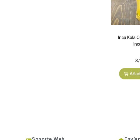
Inca Kola O
Inc
S/
Añadi
Soporte Web
Envía