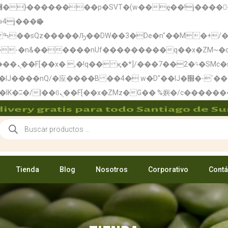
:�-�n&������nUf���������q��x�ZM~�
c
ܢ��F_��!
� w�D"��IJ�׭�-`������S��9�Dr�ji��EJ߅��gJ�应��
livery gratis para todo Santiago de Su
Tienda
Blog
Nosotros
Corporativo
Contá