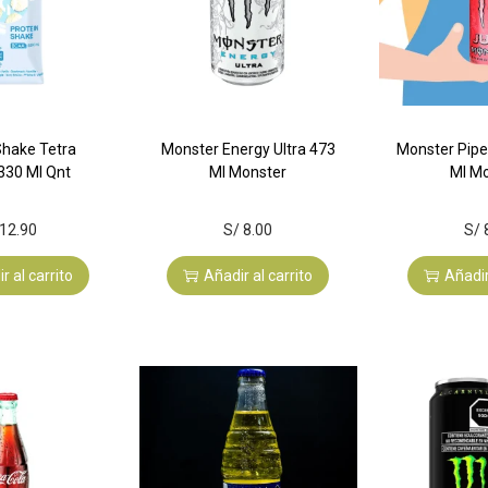
Shake Tetra
Monster Energy Ultra 473
Monster Pipe
 330 Ml Qnt
Ml Monster
Ml M
12.90
S/
8.00
S/
r al carrito
Añadir al carrito
Añadir