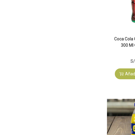
Coca Cola O
300 Ml
S/
Añadi