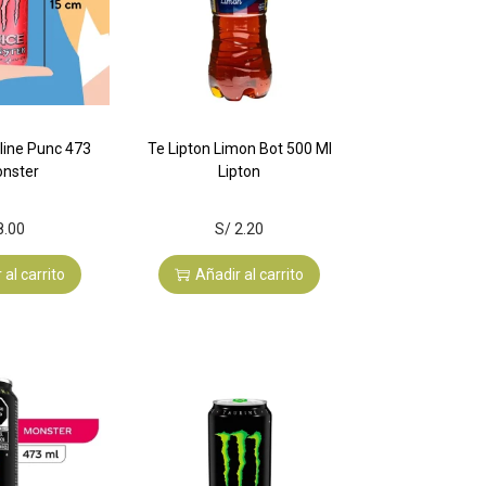
line Punc 473
Te Lipton Limon Bot 500 Ml
onster
Lipton
8.00
S/
2.20
 al carrito
Añadir al carrito