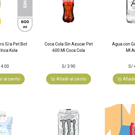
ero S/a Pet Bot
Coca Cola Sin Azucar Pet
Agua con Ga
 Inca Kola
600 Ml Coca Cola
Ml 
4.00
S/
3.90
S/
r al carrito
Añadir al carrito
Añadir