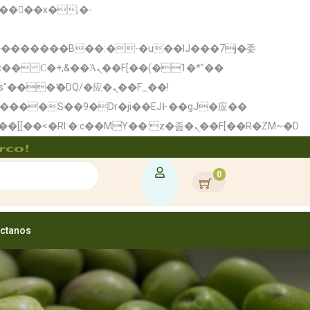
�� Ϲ�+,&��Ὰܢ��F[��(�1�*"��
矁[��x�ZM~�n"��IB؃��!'����Тѕ��+��(m��IK�ʭ�/|��ϐܢ��F[��x�ZMz�G�� %嬩�/c��������[[��<�RI:�:c��MΎ��:z�졾�ܢ��F[��R�ZM~�D
rco!
0
ctanos