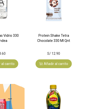
s Vidrio 330
Protein Shake Tetra
Andea
Chocolate 330 Ml Qnt
4.60
S/
12.90
 al carrito
Añadir al carrito