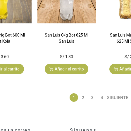
rig Bot 600 Ml
San Luis C/g Bot 625 Ml
San Luis M
a Kola
San Luis
625 Ml 
3.60
S/
1.80
S/
r al carrito
Añadir al carrito
Añadir
1
2
3
4
SIGUIENTE
Síguenos
nos un correo